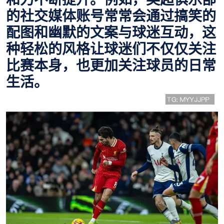
的社交媒体账号常常会通过搞笑的
配图和幽默的文案与球迷互动，这
种轻松的风格让球迷们不仅仅关注
比赛本身，也更加关注球员的日常
生活。