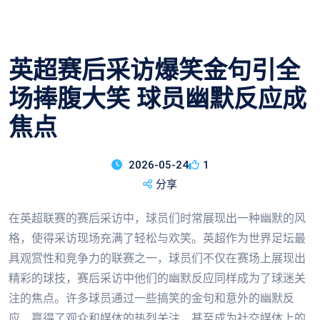
英超赛后采访爆笑金句引全
场捧腹大笑 球员幽默反应成
焦点
2026-05-24
1
分享
在英超联赛的赛后采访中，球员们时常展现出一种幽默的风
格，使得采访现场充满了轻松与欢笑。英超作为世界足坛最
具观赏性和竞争力的联赛之一，球员们不仅在赛场上展现出
精彩的球技，赛后采访中他们的幽默反应同样成为了球迷关
注的焦点。许多球员通过一些搞笑的金句和意外的幽默反
应，赢得了观众和媒体的热烈关注，甚至成为社交媒体上的