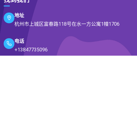
地址
杭州市上城区富春路118号在水一方公寓1幢1706
电话
+13847735096
邮箱
switching@qq.com
© 2026 - 版权所有
米兰·(milan)中国官方网站