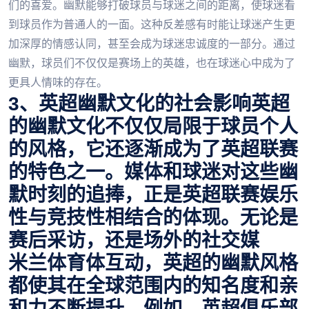
们的喜爱。幽默能够打破球员与球迷之间的距离，使球迷看
到球员作为普通人的一面。这种反差感有时能让球迷产生更
加深厚的情感认同，甚至会成为球迷忠诚度的一部分。通过
幽默，球员们不仅仅是赛场上的英雄，也在球迷心中成为了
更具人情味的存在。
3、英超幽默文化的社会影响英超
的幽默文化不仅仅局限于球员个人
的风格，它还逐渐成为了英超联赛
的特色之一。媒体和球迷对这些幽
默时刻的追捧，正是英超联赛娱乐
性与竞技性相结合的体现。无论是
赛后采访，还是场外的社交媒
米兰体育
体互动，英超的幽默风格
都使其在全球范围内的知名度和亲
和力不断提升。例如，英超俱乐部