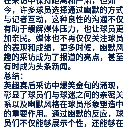
在采访中保持距离和严肃，但如
今，许多球员选择通过幽默的方式
与记者互动，这种良性的沟通不仅
有助于缓解媒体压力，也让球员更
加亲民。媒体也不再仅仅关注球员
的表现和成绩，更多时候，幽默风
趣的采访成为了报道的亮点，甚至
有时成为头条新闻。
总结：
英超赛后采访中爆笑金句的涌现，
彰显了球员们与球迷之间的亲密关
系以及幽默风格在球员形象塑造中
的重要作用。通过幽默的反应，球
员们不仅能够展示个性，还能够在