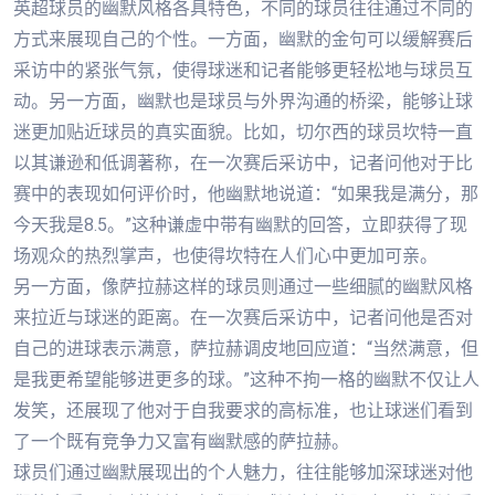
英超球员的幽默风格各具特色，不同的球员往往通过不同的
方式来展现自己的个性。一方面，幽默的金句可以缓解赛后
采访中的紧张气氛，使得球迷和记者能够更轻松地与球员互
动。另一方面，幽默也是球员与外界沟通的桥梁，能够让球
迷更加贴近球员的真实面貌。比如，切尔西的球员坎特一直
以其谦逊和低调著称，在一次赛后采访中，记者问他对于比
赛中的表现如何评价时，他幽默地说道：“如果我是满分，那
今天我是8.5。”这种谦虚中带有幽默的回答，立即获得了现
场观众的热烈掌声，也使得坎特在人们心中更加可亲。
另一方面，像萨拉赫这样的球员则通过一些细腻的幽默风格
来拉近与球迷的距离。在一次赛后采访中，记者问他是否对
自己的进球表示满意，萨拉赫调皮地回应道：“当然满意，但
是我更希望能够进更多的球。”这种不拘一格的幽默不仅让人
发笑，还展现了他对于自我要求的高标准，也让球迷们看到
了一个既有竞争力又富有幽默感的萨拉赫。
球员们通过幽默展现出的个人魅力，往往能够加深球迷对他