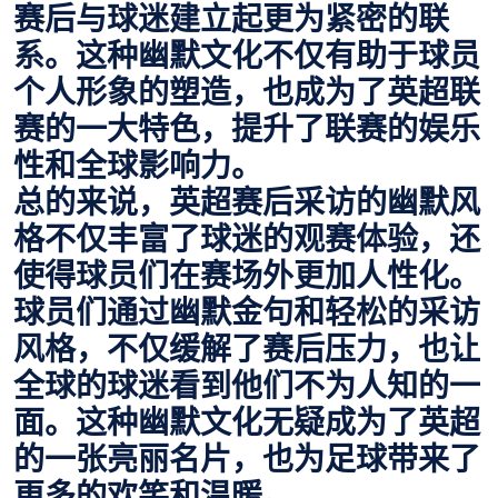
赛后与球迷建立起更为紧密的联
系。这种幽默文化不仅有助于球员
个人形象的塑造，也成为了英超联
赛的一大特色，提升了联赛的娱乐
性和全球影响力。
总的来说，英超赛后采访的幽默风
格不仅丰富了球迷的观赛体验，还
使得球员们在赛场外更加人性化。
球员们通过幽默金句和轻松的采访
风格，不仅缓解了赛后压力，也让
全球的球迷看到他们不为人知的一
面。这种幽默文化无疑成为了英超
的一张亮丽名片，也为足球带来了
更多的欢笑和温暖。